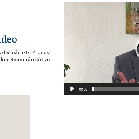
Video-
Player
ideo
s das nächste Produkt.
her Souveränität
zu
00:00